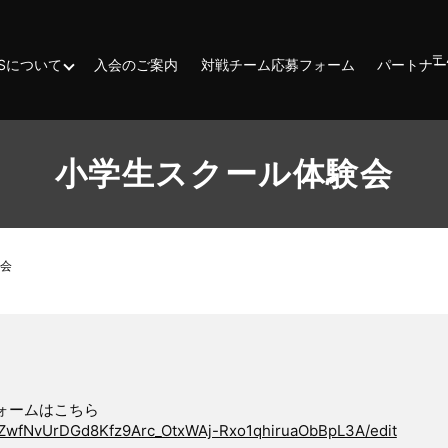
〒
ESSについて
入会のご案内
対戦チーム応募フォーム
パートナー
小学生スクール体験会
会
ォームはこちら
/1ZwfNvUrDGd8Kfz9Arc_OtxWAj-Rxo1qhiruaObBpL3A/edit