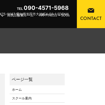
090-4571-5968
TEL
475-0087 愛知県半田市大池町4-59-1 EDENⅢ
高気圧酸素ルーム
HAPPINESS × SDGs
ホーム
スクール案内