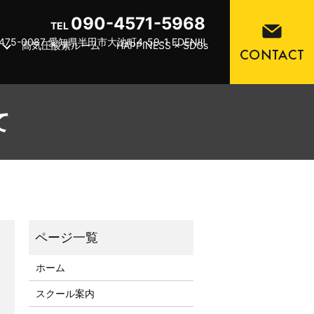
090-4571-5968
TEL
475-0087 愛知県半田市大池町4-59-1 EDENⅢ
高気圧酸素ルーム
HAPPINESS × SDGs
て
ホーム
スクール案内