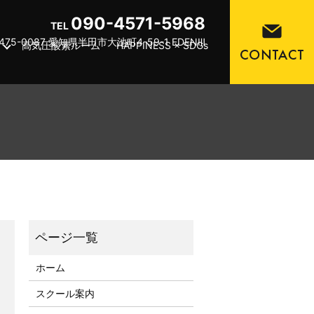
090-4571-5968
TEL
475-0087 愛知県半田市大池町4-59-1 EDENⅢ
高気圧酸素ルーム
HAPPINESS × SDGs
ホーム
スクール案内