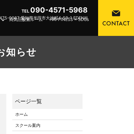
090-4571-5968
TEL
475-0087 愛知県半田市大池町4-59-1 EDENⅢ
高気圧酸素ルーム
HAPPINESS × SDGs
のお知らせ
ホーム
スクール案内