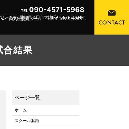
090-4571-5968
TEL
475-0087 愛知県半田市大池町4-59-1 EDENⅢ
高気圧酸素ルーム
HAPPINESS × SDGs
 試合結果
ホーム
スクール案内