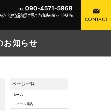
090-4571-5968
TEL
475-0087 愛知県半田市大池町4-59-1 EDENⅢ
高気圧酸素ルーム
HAPPINESS × SDGs
止のお知らせ
ホーム
スクール案内