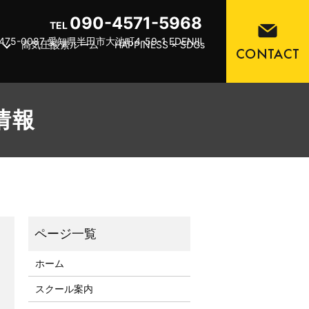
090-4571-5968
TEL
475-0087 愛知県半田市大池町4-59-1 EDENⅢ
高気圧酸素ルーム
HAPPINESS × SDGs
合情報
ホーム
スクール案内