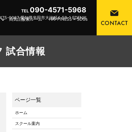
090-4571-5968
TEL
475-0087 愛知県半田市大池町4-59-1 EDENⅢ
高気圧酸素ルーム
HAPPINESS × SDGs
フ 試合情報
ホーム
スクール案内