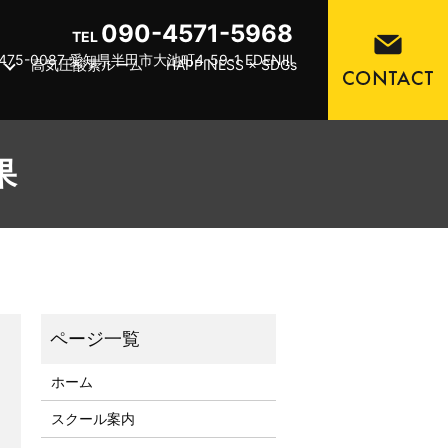
090-4571-5968
TEL
475-0087 愛知県半田市大池町4-59-1 EDENⅢ
高気圧酸素ルーム
HAPPINESS × SDGs
果
ホーム
スクール案内