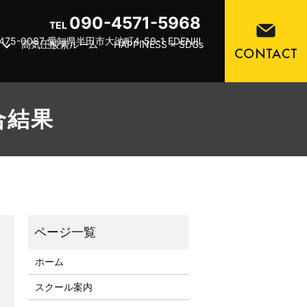
090-4571-5968
TEL
475-0087 愛知県半田市大池町4-59-1 EDENⅢ
高気圧酸素ルーム
HAPPINESS × SDGs
試合結果
ホーム
スクール案内